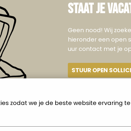
STAAT JE VACA
Geen nood! Wij zoeke
hieronder een open so
uur contact met je op
STUUR OPEN SOLLIC
es zodat we je de beste website ervaring t